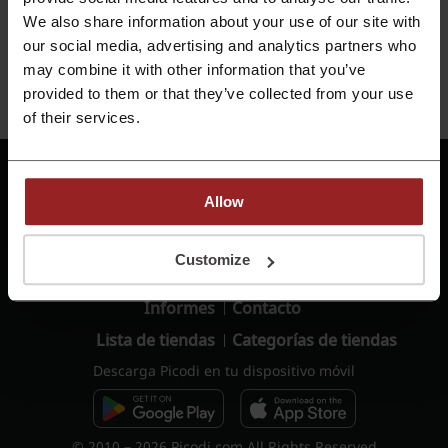
Recordarme en este dispositivo
We also share information about your use of our site with
our social media, advertising and analytics partners who
Entra
may combine it with other information that you’ve
provided to them or that they’ve collected from your use
¿Todavía no tienes una cuenta?
Regístrate
of their services.
Allow
Términos de uso -
Términos de uso
cashback
Customize
Política de privacidad
Ofertas de trabajo
Informes
Contacto
Lista de tiendas
Categorías de tiendas
Descarga Picodi en tu dispositivo móvil
© 2010 – 2026 Picodi.com All Rights Reserved